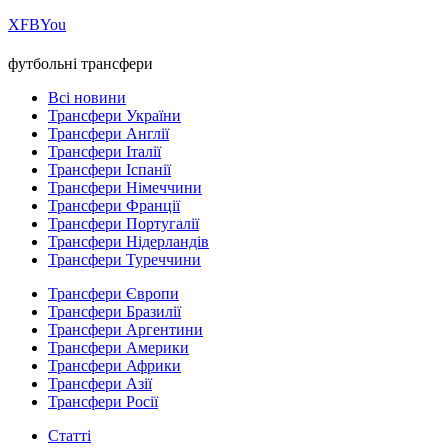
Х
FB
You
футбольні трансфери
Всі новини
Трансфери України
Трансфери Англії
Трансфери Італії
Трансфери Іспанії
Трансфери Німеччини
Трансфери Франції
Трансфери Португалії
Трансфери Нідерландів
Трансфери Туреччини
Трансфери Європи
Трансфери Бразилії
Трансфери Аргентини
Трансфери Америки
Трансфери Африки
Трансфери Азії
Трансфери Росії
Статті