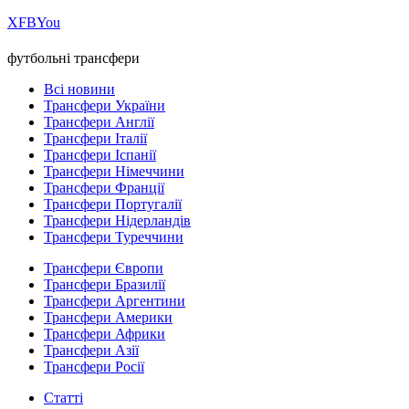
Х
FB
You
футбольні трансфери
Всі новини
Трансфери України
Трансфери Англії
Трансфери Італії
Трансфери Іспанії
Трансфери Німеччини
Трансфери Франції
Трансфери Португалії
Трансфери Нідерландів
Трансфери Туреччини
Трансфери Європи
Трансфери Бразилії
Трансфери Аргентини
Трансфери Америки
Трансфери Африки
Трансфери Азії
Трансфери Росії
Статті