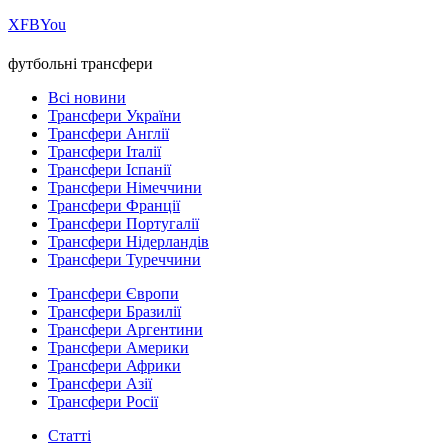
Х
FB
You
футбольні трансфери
Всі новини
Трансфери України
Трансфери Англії
Трансфери Італії
Трансфери Іспанії
Трансфери Німеччини
Трансфери Франції
Трансфери Португалії
Трансфери Нідерландів
Трансфери Туреччини
Трансфери Європи
Трансфери Бразилії
Трансфери Аргентини
Трансфери Америки
Трансфери Африки
Трансфери Азії
Трансфери Росії
Статті