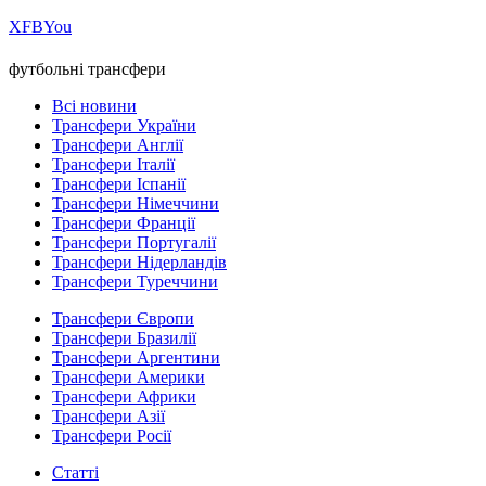
Х
FB
You
футбольні трансфери
Всі новини
Трансфери України
Трансфери Англії
Трансфери Італії
Трансфери Іспанії
Трансфери Німеччини
Трансфери Франції
Трансфери Португалії
Трансфери Нідерландів
Трансфери Туреччини
Трансфери Європи
Трансфери Бразилії
Трансфери Аргентини
Трансфери Америки
Трансфери Африки
Трансфери Азії
Трансфери Росії
Статті