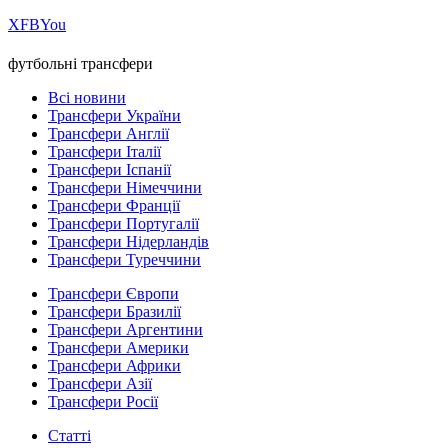
Х
FB
You
футбольні трансфери
Всі новини
Трансфери України
Трансфери Англії
Трансфери Італії
Трансфери Іспанії
Трансфери Німеччини
Трансфери Франції
Трансфери Португалії
Трансфери Нідерландів
Трансфери Туреччини
Трансфери Європи
Трансфери Бразилії
Трансфери Аргентини
Трансфери Америки
Трансфери Африки
Трансфери Азії
Трансфери Росії
Статті