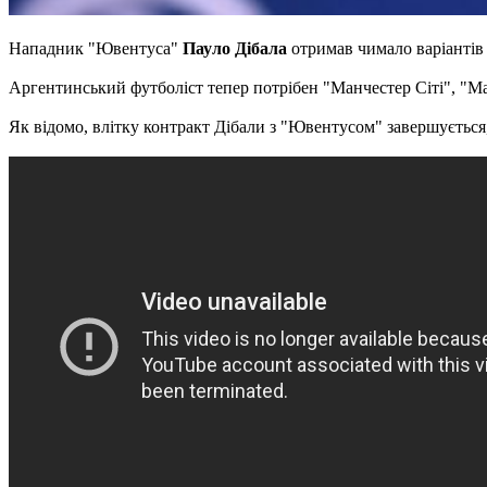
Нападник "Ювентуса"
Пауло Дібала
отримав чимало варіантів
Аргентинський футболіст тепер потрібен "Манчестер Сіті", "Ма
Як відомо, влітку контракт Дібали з "Ювентусом" завершується,