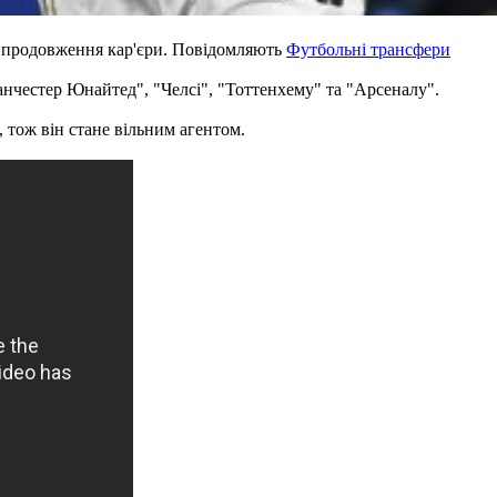
 продовження кар'єри. Повідомляють
Футбольні трансфери
нчестер Юнайтед", "Челсі", "Тоттенхему" та "Арсеналу".
 тож він стане вільним агентом.