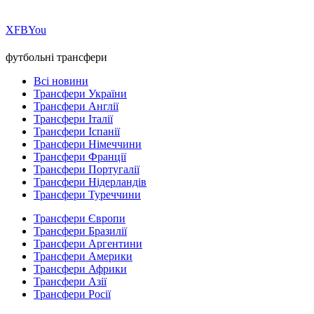
Х
FB
You
футбольні трансфери
Всі новини
Трансфери України
Трансфери Англії
Трансфери Італії
Трансфери Іспанії
Трансфери Німеччини
Трансфери Франції
Трансфери Португалії
Трансфери Нідерландів
Трансфери Туреччини
Трансфери Європи
Трансфери Бразилії
Трансфери Аргентини
Трансфери Америки
Трансфери Африки
Трансфери Азії
Трансфери Росії