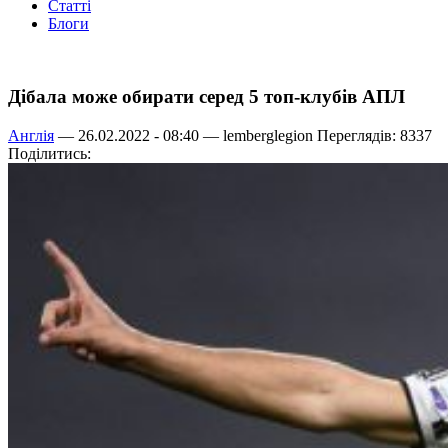
Статті
Блоги
Дібала може обирати серед 5 топ-клубів АПЛ
Англія
— 26.02.2022 - 08:40 —
lemberglegion
Переглядів: 8337
Поділитись: