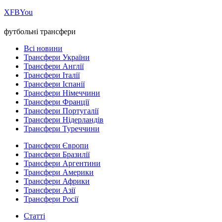
Х
FB
You
футбольні трансфери
Всі новини
Трансфери України
Трансфери Англії
Трансфери Італії
Трансфери Іспанії
Трансфери Німеччини
Трансфери Франції
Трансфери Португалії
Трансфери Нідерландів
Трансфери Туреччини
Трансфери Європи
Трансфери Бразилії
Трансфери Аргентини
Трансфери Америки
Трансфери Африки
Трансфери Азії
Трансфери Росії
Статті