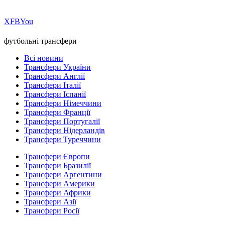
Х
FB
You
футбольні трансфери
Всі новини
Трансфери України
Трансфери Англії
Трансфери Італії
Трансфери Іспанії
Трансфери Німеччини
Трансфери Франції
Трансфери Португалії
Трансфери Нідерландів
Трансфери Туреччини
Трансфери Європи
Трансфери Бразилії
Трансфери Аргентини
Трансфери Америки
Трансфери Африки
Трансфери Азії
Трансфери Росії