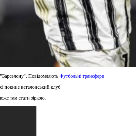
 "Барселону". Повідомляють
Футбольні трансфери
сі покине каталонський клуб.
може там стати зіркою.