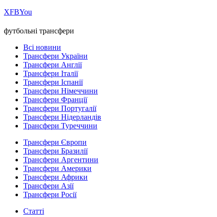
Х
FB
You
футбольні трансфери
Всі новини
Трансфери України
Трансфери Англії
Трансфери Італії
Трансфери Іспанії
Трансфери Німеччини
Трансфери Франції
Трансфери Португалії
Трансфери Нідерландів
Трансфери Туреччини
Трансфери Європи
Трансфери Бразилії
Трансфери Аргентини
Трансфери Америки
Трансфери Африки
Трансфери Азії
Трансфери Росії
Статті