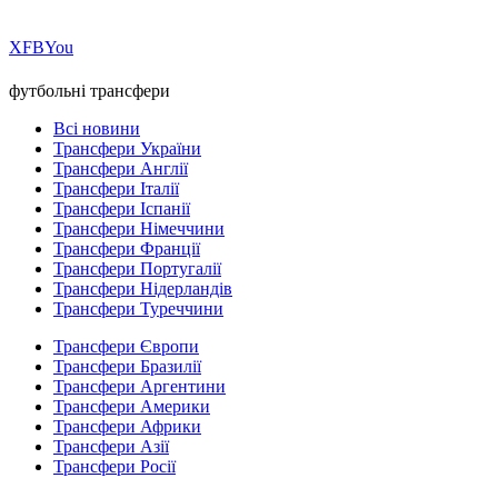
Х
FB
You
футбольні трансфери
Всі новини
Трансфери України
Трансфери Англії
Трансфери Італії
Трансфери Іспанії
Трансфери Німеччини
Трансфери Франції
Трансфери Португалії
Трансфери Нідерландів
Трансфери Туреччини
Трансфери Європи
Трансфери Бразилії
Трансфери Аргентини
Трансфери Америки
Трансфери Африки
Трансфери Азії
Трансфери Росії