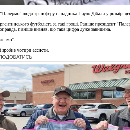
 "Палермо" щодо трансферу нападника Пауло Дібали у розмірі дес
гентинського футболіста за такі гроші. Раніше президент "Палер
оправда, пізніше визнав, що така цифра дуже завищена.
алермо".
 і зробив чотири ассисти.