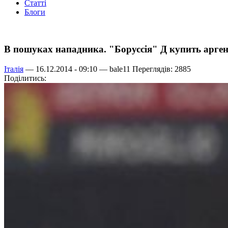
Статті
Блоги
В пошуках нападника. "Боруссія" Д купить арге
Італія
— 16.12.2014 - 09:10 —
bale11
Переглядів: 2885
Поділитись: