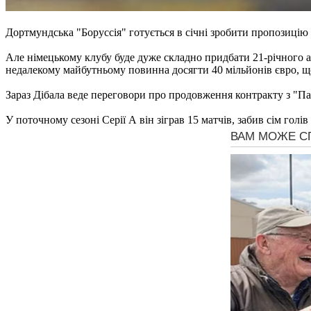
Дортмундська "Боруссія" готується в січні зробити пропозицію
Але німецькому клубу буде дуже складно придбати 21-річного ар
недалекому майбутньому повинна досягти 40 мільйонів євро, щ
Зараз Дібала веде переговори про продовження контракту з "П
У поточному сезоні Серії А він зіграв 15 матчів, забив сім голів