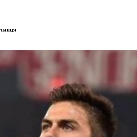
нтинця