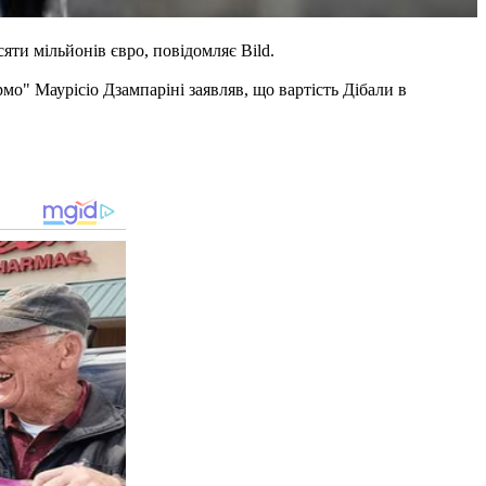
яти мільйонів євро, повідомляє Bild.
мо" Маурісіо Дзампаріні заявляв, що вартість Дібали в