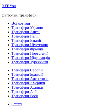
Х
FB
You
футбольні трансфери
Всі новини
Трансфери України
Трансфери Англії
Трансфери Італії
Трансфери Іспанії
Трансфери Німеччини
Трансфери Франції
Трансфери Португалії
Трансфери Нідерландів
Трансфери Туреччини
Трансфери Європи
Трансфери Бразилії
Трансфери Аргентини
Трансфери Америки
Трансфери Африки
Трансфери Азії
Трансфери Росії
Статті