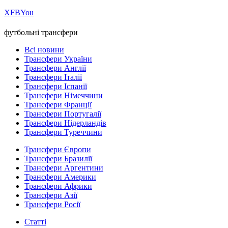
Х
FB
You
футбольні трансфери
Всі новини
Трансфери України
Трансфери Англії
Трансфери Італії
Трансфери Іспанії
Трансфери Німеччини
Трансфери Франції
Трансфери Португалії
Трансфери Нідерландів
Трансфери Туреччини
Трансфери Європи
Трансфери Бразилії
Трансфери Аргентини
Трансфери Америки
Трансфери Африки
Трансфери Азії
Трансфери Росії
Статті