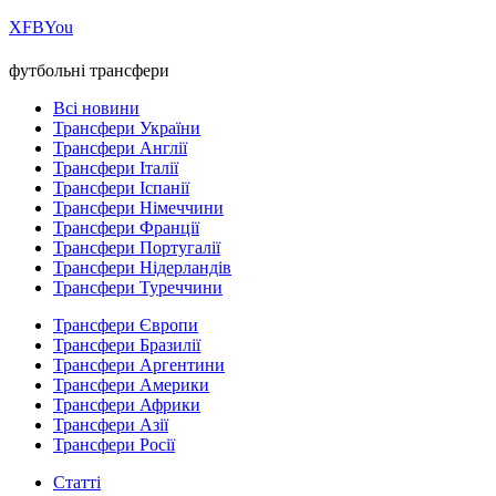
Х
FB
You
футбольні трансфери
Всі новини
Трансфери України
Трансфери Англії
Трансфери Італії
Трансфери Іспанії
Трансфери Німеччини
Трансфери Франції
Трансфери Португалії
Трансфери Нідерландів
Трансфери Туреччини
Трансфери Європи
Трансфери Бразилії
Трансфери Аргентини
Трансфери Америки
Трансфери Африки
Трансфери Азії
Трансфери Росії
Статті