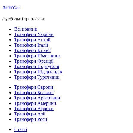
Х
FB
You
футбольні трансфери
Всі новини
Трансфери України
Трансфери Англії
Трансфери Італії
Трансфери Іспанії
Трансфери Німеччини
Трансфери Франції
Трансфери Португалії
Трансфери Нідерландів
Трансфери Туреччини
Трансфери Європи
Трансфери Бразилії
Трансфери Аргентини
Трансфери Америки
Трансфери Африки
Трансфери Азії
Трансфери Росії
Статті