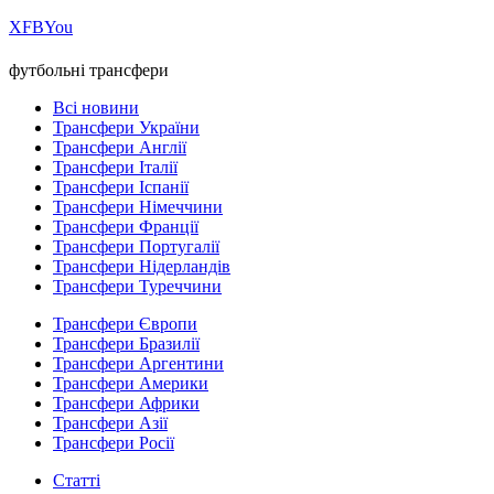
Х
FB
You
футбольні трансфери
Всі новини
Трансфери України
Трансфери Англії
Трансфери Італії
Трансфери Іспанії
Трансфери Німеччини
Трансфери Франції
Трансфери Португалії
Трансфери Нідерландів
Трансфери Туреччини
Трансфери Європи
Трансфери Бразилії
Трансфери Аргентини
Трансфери Америки
Трансфери Африки
Трансфери Азії
Трансфери Росії
Статті