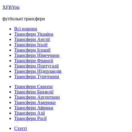
Х
FB
You
футбольні трансфери
Всі новини
Трансфери України
Трансфери Англії
Трансфери Італії
Трансфери Іспанії
Трансфери Німеччини
Трансфери Франції
Трансфери Португалії
Трансфери Нідерландів
Трансфери Туреччини
Трансфери Європи
Трансфери Бразилії
Трансфери Аргентини
Трансфери Америки
Трансфери Африки
Трансфери Азії
Трансфери Росії
Статті