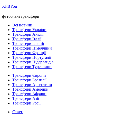
Х
FB
You
футбольні трансфери
Всі новини
Трансфери України
Трансфери Англії
Трансфери Італії
Трансфери Іспанії
Трансфери Німеччини
Трансфери Франції
Трансфери Португалії
Трансфери Нідерландів
Трансфери Туреччини
Трансфери Європи
Трансфери Бразилії
Трансфери Аргентини
Трансфери Америки
Трансфери Африки
Трансфери Азії
Трансфери Росії
Статті