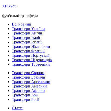
Х
FB
You
футбольні трансфери
Всі новини
Трансфери України
Трансфери Англії
Трансфери Італії
Трансфери Іспанії
Трансфери Німеччини
Трансфери Франції
Трансфери Португалії
Трансфери Нідерландів
Трансфери Туреччини
Трансфери Європи
Трансфери Бразилії
Трансфери Аргентини
Трансфери Америки
Трансфери Африки
Трансфери Азії
Трансфери Росії
Статті