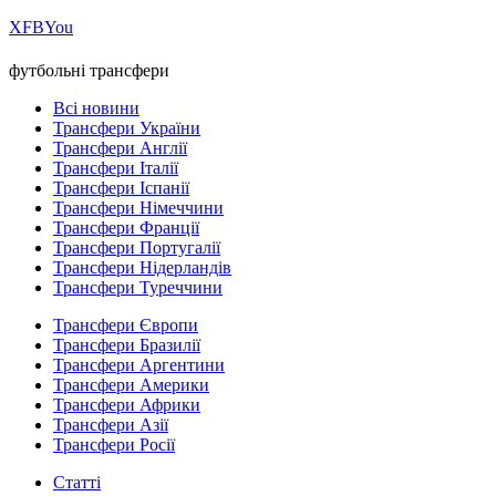
Х
FB
You
футбольні трансфери
Всі новини
Трансфери України
Трансфери Англії
Трансфери Італії
Трансфери Іспанії
Трансфери Німеччини
Трансфери Франції
Трансфери Португалії
Трансфери Нідерландів
Трансфери Туреччини
Трансфери Європи
Трансфери Бразилії
Трансфери Аргентини
Трансфери Америки
Трансфери Африки
Трансфери Азії
Трансфери Росії
Статті