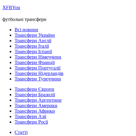
Х
FB
You
футбольні трансфери
Всі новини
Трансфери України
Трансфери Англії
Трансфери Італії
Трансфери Іспанії
Трансфери Німеччини
Трансфери Франції
Трансфери Португалії
Трансфери Нідерландів
Трансфери Туреччини
Трансфери Європи
Трансфери Бразилії
Трансфери Аргентини
Трансфери Америки
Трансфери Африки
Трансфери Азії
Трансфери Росії
Статті