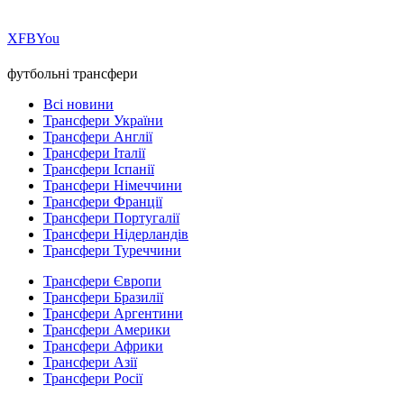
Х
FB
You
футбольні трансфери
Всі новини
Трансфери України
Трансфери Англії
Трансфери Італії
Трансфери Іспанії
Трансфери Німеччини
Трансфери Франції
Трансфери Португалії
Трансфери Нідерландів
Трансфери Туреччини
Трансфери Європи
Трансфери Бразилії
Трансфери Аргентини
Трансфери Америки
Трансфери Африки
Трансфери Азії
Трансфери Росії