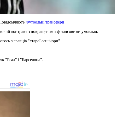
 Повідомляють
Футбольні трансфери
 новий контракт з покращеними фінансовими умовами.
гось з гравців "старої сеньйори".
як "Реал" і "Барселона".