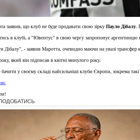
а заявив, що клуб не буде продавати свою зірку
Пауло Дібалу
.
тись в клубі, а "Ювентус" в свою чергу запропонує аргентинцю
и Дібалу", - заявив Маротта, очевидно маючи на увазі трансфер ко
ку, який він підписав в квітні минулого року.
б бачити у своєму складі найсильніші клуби Європи, зокрема такі 
ни.
ри!