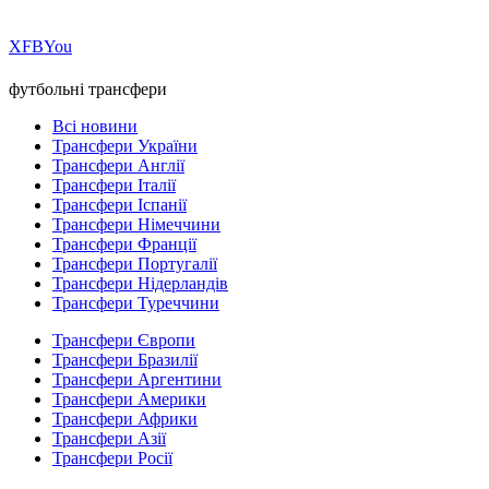
Х
FB
You
футбольні трансфери
Всі новини
Трансфери України
Трансфери Англії
Трансфери Італії
Трансфери Іспанії
Трансфери Німеччини
Трансфери Франції
Трансфери Португалії
Трансфери Нідерландів
Трансфери Туреччини
Трансфери Європи
Трансфери Бразилії
Трансфери Аргентини
Трансфери Америки
Трансфери Африки
Трансфери Азії
Трансфери Росії