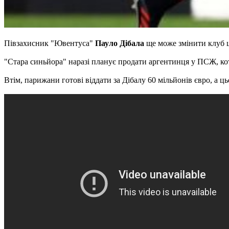
Півзахисник "Ювентуса"
Пауло Дібала
ще може змінити клуб 
"Стара синьйора" наразі планує продати аргентинця у ПСЖ, ко
Втім, парижани готові віддати за Дібалу 60 мільйонів євро, а ц