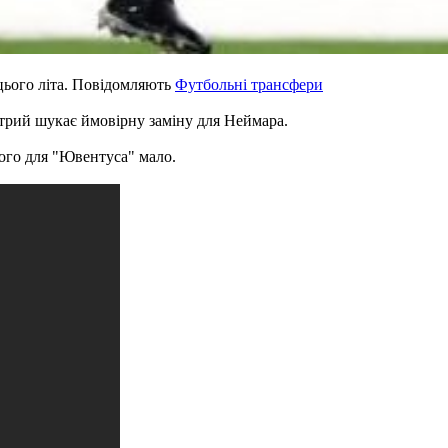
цього літа. Повідомляють
Футбольні трансфери
трий шукає ймовірну заміну для Неймара.
ього для "Ювентуса" мало.