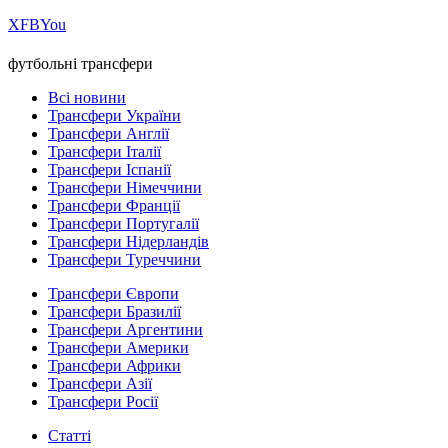
Х
FB
You
футбольні трансфери
Всі новини
Трансфери України
Трансфери Англії
Трансфери Італії
Трансфери Іспанії
Трансфери Німеччини
Трансфери Франції
Трансфери Португалії
Трансфери Нідерландів
Трансфери Туреччини
Трансфери Європи
Трансфери Бразилії
Трансфери Аргентини
Трансфери Америки
Трансфери Африки
Трансфери Азії
Трансфери Росії
Статті