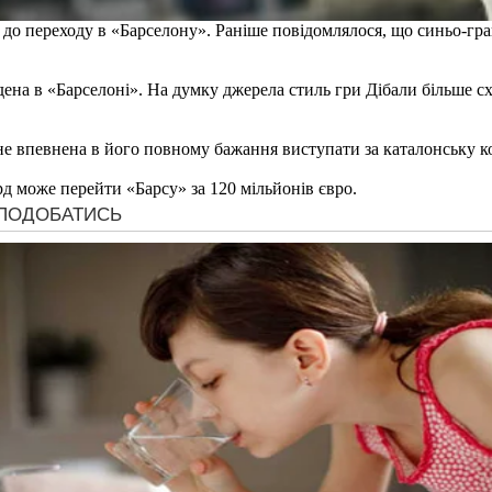
о переходу в «Барселону». Раніше повідомлялося, що синьо-гра
едена в «Барселоні». На думку джерела стиль гри Дібали більше с
 не впевнена в його повному бажання виступати за каталонську к
д може перейти «Барсу» за 120 мільйонів євро.