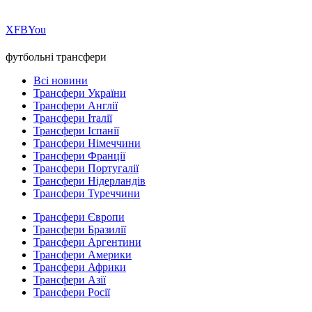
Х
FB
You
футбольні трансфери
Всі новини
Трансфери України
Трансфери Англії
Трансфери Італії
Трансфери Іспанії
Трансфери Німеччини
Трансфери Франції
Трансфери Португалії
Трансфери Нідерландів
Трансфери Туреччини
Трансфери Європи
Трансфери Бразилії
Трансфери Аргентини
Трансфери Америки
Трансфери Африки
Трансфери Азії
Трансфери Росії