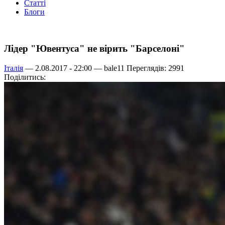
Статті
Блоги
Лідер "Ювентуса" не вірить "Барселоні"
Італія
— 2.08.2017 - 22:00 —
bale11
Переглядів: 2991
Поділитись: