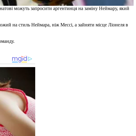
натові можуть запросити аргентинця на заміну Неймару, який
хожий на стиль Неймара, ніж Мессі, а зайняти місце Ліонеля в
оманду.