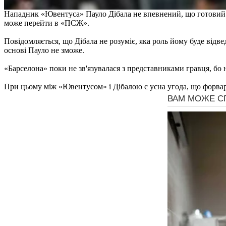
Нападник «Ювентуса» Пауло Дібала не впевнений, що готовий д
може перейти в «ПСЖ».
Повідомляється, що Дібала не розуміє, яка роль йому буде відв
основі Пауло не зможе.
«Барселона» поки не зв'язувалася з представниками гравця, бо
При цьому між «Ювентусом» і Дібалою є усна угода, що форвар