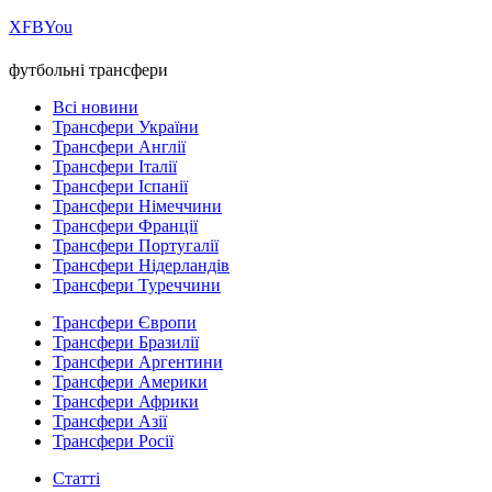
Х
FB
You
футбольні трансфери
Всі новини
Трансфери України
Трансфери Англії
Трансфери Італії
Трансфери Іспанії
Трансфери Німеччини
Трансфери Франції
Трансфери Португалії
Трансфери Нідерландів
Трансфери Туреччини
Трансфери Європи
Трансфери Бразилії
Трансфери Аргентини
Трансфери Америки
Трансфери Африки
Трансфери Азії
Трансфери Росії
Статті