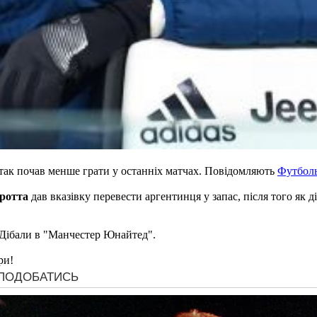
так почав менше грати у останніх матчах. Повідомляють
Футболь
ротта
дав вказівку перевести аргентинця у запас, після того як 
 Дібали в "Манчестер Юнайтед".
ри!