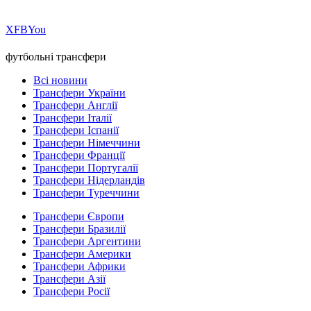
Х
FB
You
футбольні трансфери
Всі новини
Трансфери України
Трансфери Англії
Трансфери Італії
Трансфери Іспанії
Трансфери Німеччини
Трансфери Франції
Трансфери Португалії
Трансфери Нідерландів
Трансфери Туреччини
Трансфери Європи
Трансфери Бразилії
Трансфери Аргентини
Трансфери Америки
Трансфери Африки
Трансфери Азії
Трансфери Росії