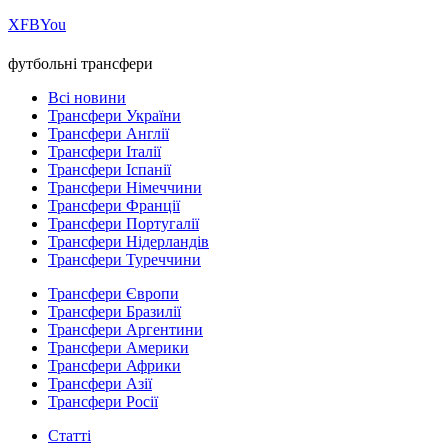
Х
FB
You
футбольні трансфери
Всі новини
Трансфери України
Трансфери Англії
Трансфери Італії
Трансфери Іспанії
Трансфери Німеччини
Трансфери Франції
Трансфери Португалії
Трансфери Нідерландів
Трансфери Туреччини
Трансфери Європи
Трансфери Бразилії
Трансфери Аргентини
Трансфери Америки
Трансфери Африки
Трансфери Азії
Трансфери Росії
Статті