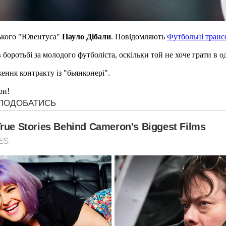
ького "Ювентуса"
Пауло Дібали
. Повідомляють
Футбольні транс
оротьбі за молодого футболіста, оскільки той не хоче грати в од
ення контракту із "бьянконері".
ри!