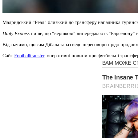
Мадридський "Реал" близький до трансферу нападника туринс
Daily Express
пише, що "вершкові" випереджають "Барселону" в б
Відзначимо, що сам Дібала зараз веде переговори щодо продовж
Сайт
Footballtransfer
, оперативні новини про футбольні трансфе