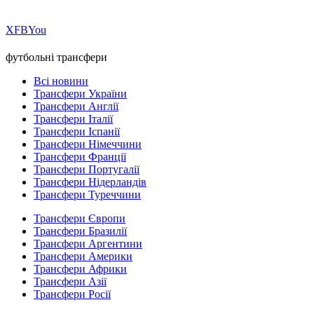
Х
FB
You
футбольні трансфери
Всі новини
Трансфери України
Трансфери Англії
Трансфери Італії
Трансфери Іспанії
Трансфери Німеччини
Трансфери Франції
Трансфери Португалії
Трансфери Нідерландів
Трансфери Туреччини
Трансфери Європи
Трансфери Бразилії
Трансфери Аргентини
Трансфери Америки
Трансфери Африки
Трансфери Азії
Трансфери Росії