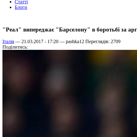
Статті
Блоги
"Реал" випереджає "Барселону" в боротьбі за ар
Італія
— 21.03.2017 - 17:20 —
pashka12
Переглядів: 2709
Поділитись: