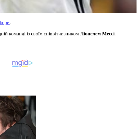
фери
.
ній команді із своїм співвітчизником
Ліонелем Мессі
.