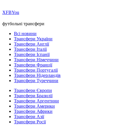
Х
FB
You
футбольні трансфери
Всі новини
Трансфери України
Трансфери Англії
Трансфери Італії
Трансфери Іспанії
Трансфери Німеччини
Трансфери Франції
Трансфери Португалії
Трансфери Нідерландів
Трансфери Туреччини
Трансфери Європи
Трансфери Бразилії
Трансфери Аргентини
Трансфери Америки
Трансфери Африки
Трансфери Азії
Трансфери Росії