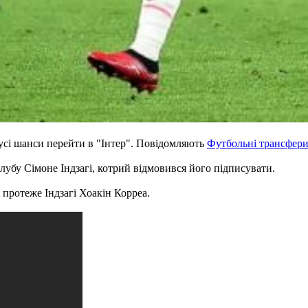
усі шанси перейти в "Інтер". Повідомляють
Футбольні трансфер
лубу Сімоне Індзагі, котрий відмовився його підписувати.
 протеже Індзагі Хоакін Корреа.