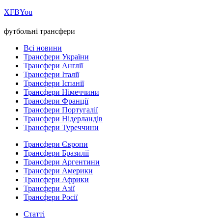
Х
FB
You
футбольні трансфери
Всі новини
Трансфери України
Трансфери Англії
Трансфери Італії
Трансфери Іспанії
Трансфери Німеччини
Трансфери Франції
Трансфери Португалії
Трансфери Нідерландів
Трансфери Туреччини
Трансфери Європи
Трансфери Бразилії
Трансфери Аргентини
Трансфери Америки
Трансфери Африки
Трансфери Азії
Трансфери Росії
Статті