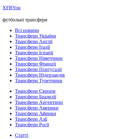
Х
FB
You
футбольні трансфери
Всі новини
Трансфери України
Трансфери Англії
Трансфери Італії
Трансфери Іспанії
Трансфери Німеччини
Трансфери Франції
Трансфери Португалії
Трансфери Нідерландів
Трансфери Туреччини
Трансфери Європи
Трансфери Бразилії
Трансфери Аргентини
Трансфери Америки
Трансфери Африки
Трансфери Азії
Трансфери Росії
Статті