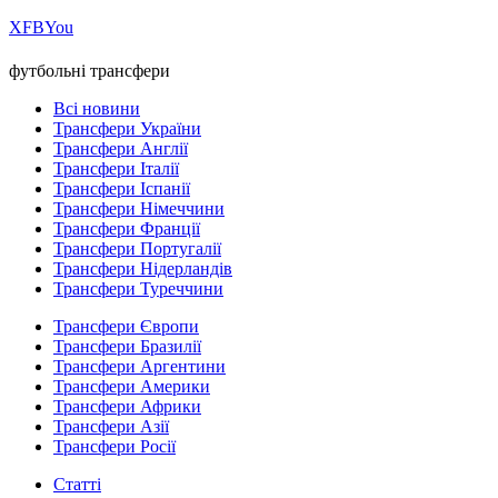
Х
FB
You
футбольні трансфери
Всі новини
Трансфери України
Трансфери Англії
Трансфери Італії
Трансфери Іспанії
Трансфери Німеччини
Трансфери Франції
Трансфери Португалії
Трансфери Нідерландів
Трансфери Туреччини
Трансфери Європи
Трансфери Бразилії
Трансфери Аргентини
Трансфери Америки
Трансфери Африки
Трансфери Азії
Трансфери Росії
Статті