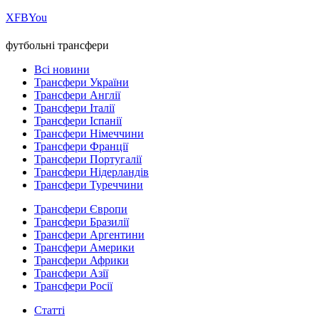
Х
FB
You
футбольні трансфери
Всі новини
Трансфери України
Трансфери Англії
Трансфери Італії
Трансфери Іспанії
Трансфери Німеччини
Трансфери Франції
Трансфери Португалії
Трансфери Нідерландів
Трансфери Туреччини
Трансфери Європи
Трансфери Бразилії
Трансфери Аргентини
Трансфери Америки
Трансфери Африки
Трансфери Азії
Трансфери Росії
Статті