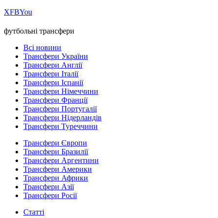
Х
FB
You
футбольні трансфери
Всі новини
Трансфери України
Трансфери Англії
Трансфери Італії
Трансфери Іспанії
Трансфери Німеччини
Трансфери Франції
Трансфери Португалії
Трансфери Нідерландів
Трансфери Туреччини
Трансфери Європи
Трансфери Бразилії
Трансфери Аргентини
Трансфери Америки
Трансфери Африки
Трансфери Азії
Трансфери Росії
Статті