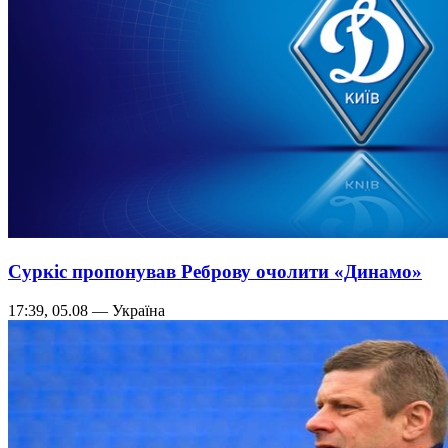
Суркіс пропонував Реброву очолити «Динамо»
17:39, 05.08 — Україна