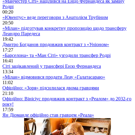
«Манчестер Сіті» націлився на Енцо Фернандеса як заміну
Родрі
00:20
«Ювентус» веде переговори з Анатолієм Трубіним
20:50
«Мілан» підготував конкретну пропозицію щодо трансферу
Леандро Паредеса
19:42
Дмитро Богданов продовжив контракт з «Уніоном»
17:27
«Барселона» та «Ман Сіті» узгодили трансфер Родрі
16:41
Сіті зацікавлений у трансфері Ензо Фернандеса
13:34
«Мілан» відмовився продати Леау «Галатасараю»
11:02
Офіційно: «Зоря» підсилилася двома гравцями
21:10
Офіційно: Вінісіус продовжив контракт з «Реалом» до 2032-го
року!
17:59
Ян Діоманде офіційно став гравцем «Реала»