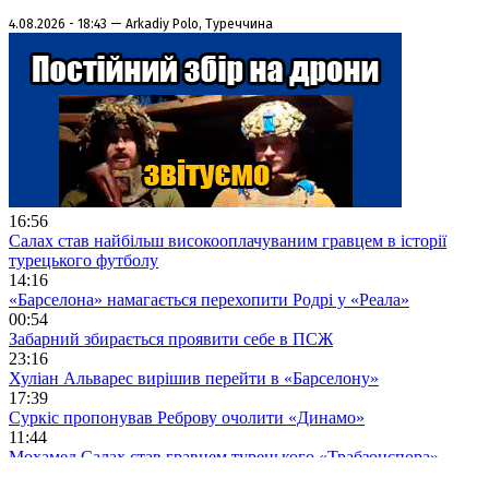
4.08.2026 - 18:43 — Arkadiy Polo, Туреччина
16:56
Салах став найбільш високооплачуваним гравцем в історії
турецького футболу
14:16
«Барселона» намагається перехопити Родрі у «Реала»
00:54
Забарний збирається проявити себе в ПСЖ
23:16
Хуліан Альварес вирішив перейти в «Барселону»
17:39
Суркіс пропонував Реброву очолити «Динамо»
11:44
Мохамед Салах став гравцем турецького «Трабзонспора»
09:18