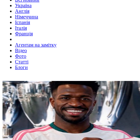
Україна
Англія
Німеччина
Іспанія
Італія
Франція
Агентам на замітку
Відео
Фото
Статті
Блоги