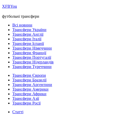
Х
FB
You
футбольні трансфери
Всі новини
Трансфери України
Трансфери Англії
Трансфери Італії
Трансфери Іспанії
Трансфери Німеччини
Трансфери Франції
Трансфери Португалії
Трансфери Нідерландів
Трансфери Туреччини
Трансфери Європи
Трансфери Бразилії
Трансфери Аргентини
Трансфери Америки
Трансфери Африки
Трансфери Азії
Трансфери Росії
Статті