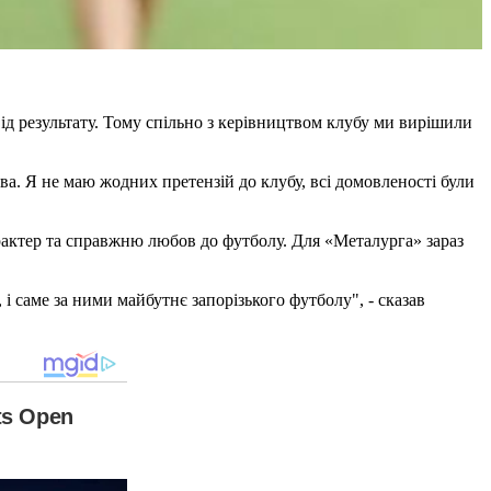
ід результату. Тому спільно з керівництвом клубу ми вирішили
а. Я не маю жодних претензій до клубу, всі домовленості були
рактер та справжню любов до футболу. Для «Металурга» зараз
і саме за ними майбутнє запорізького футболу", - сказав