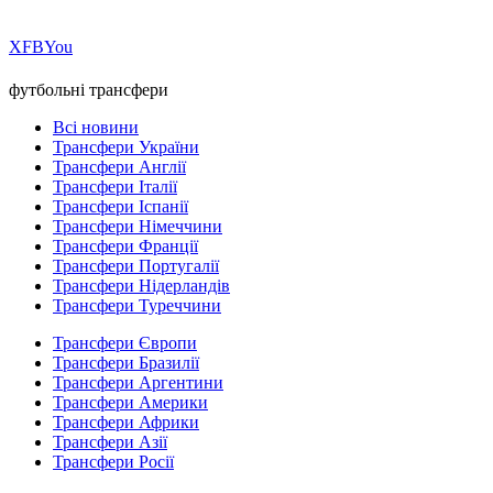
Х
FB
You
футбольні трансфери
Всі новини
Трансфери України
Трансфери Англії
Трансфери Італії
Трансфери Іспанії
Трансфери Німеччини
Трансфери Франції
Трансфери Португалії
Трансфери Нідерландів
Трансфери Туреччини
Трансфери Європи
Трансфери Бразилії
Трансфери Аргентини
Трансфери Америки
Трансфери Африки
Трансфери Азії
Трансфери Росії