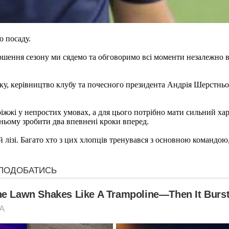
 посаду.
ершення сезону ми сядемо та обговоримо всі моменти незалежно в
у, керівництво клубу та почесного президента Андрія Шерстньов
іжжі у непростих умовах, а для цього потрібно мати сильний ха
ньому зробити два впевнені кроки вперед.
лізі. Багато хто з цих хлопців тренувався з основною командою, 