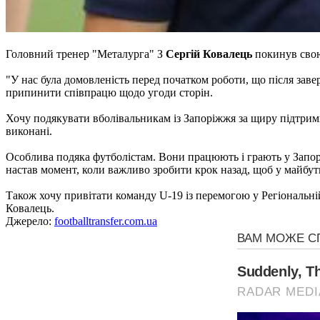
Головний тренер "Металурга" З
Сергій Ковалець
покинув свою
"У нас була домовленість перед початком роботи, що після зав
припинити співпрацю щодо угоди сторін.
Хочу подякувати вболівальникам із Запоріжжя за щиру підтримк
виконані.
Особлива подяка футболістам. Вони працюють і грають у Запор
настав момент, коли важливо зробити крок назад, щоб у майбут
Також хочу привітати команду U-19 із перемогою у Регіональній 
Ковалець.
Джерело:
footballtransfer.com.ua