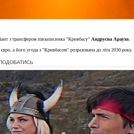
іант з трансфером півзахисника "Кривбасу"
Андрусва Араухо.
євро, а його угода з "Кривбасом" розрахована до літа 2030 року.