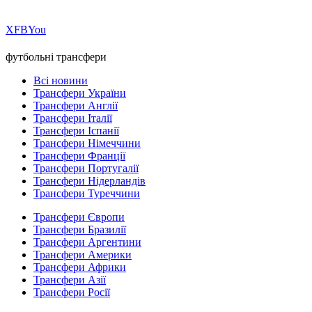
Х
FB
You
футбольні трансфери
Всі новини
Трансфери України
Трансфери Англії
Трансфери Італії
Трансфери Іспанії
Трансфери Німеччини
Трансфери Франції
Трансфери Португалії
Трансфери Нідерландів
Трансфери Туреччини
Трансфери Європи
Трансфери Бразилії
Трансфери Аргентини
Трансфери Америки
Трансфери Африки
Трансфери Азії
Трансфери Росії