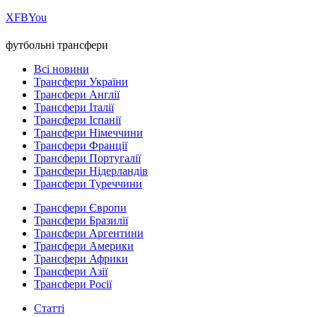
Х
FB
You
футбольні трансфери
Всі новини
Трансфери України
Трансфери Англії
Трансфери Італії
Трансфери Іспанії
Трансфери Німеччини
Трансфери Франції
Трансфери Португалії
Трансфери Нідерландів
Трансфери Туреччини
Трансфери Європи
Трансфери Бразилії
Трансфери Аргентини
Трансфери Америки
Трансфери Африки
Трансфери Азії
Трансфери Росії
Статті