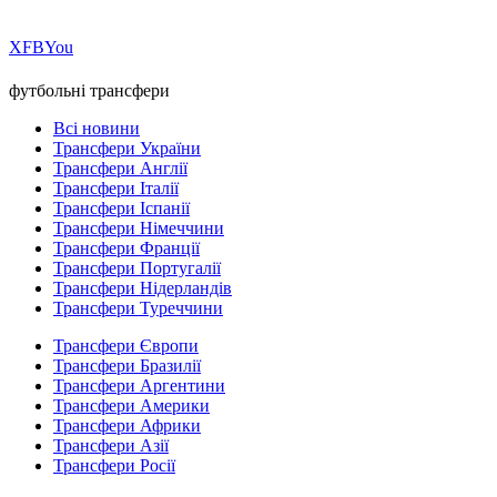
Х
FB
You
футбольні трансфери
Всі новини
Трансфери України
Трансфери Англії
Трансфери Італії
Трансфери Іспанії
Трансфери Німеччини
Трансфери Франції
Трансфери Португалії
Трансфери Нідерландів
Трансфери Туреччини
Трансфери Європи
Трансфери Бразилії
Трансфери Аргентини
Трансфери Америки
Трансфери Африки
Трансфери Азії
Трансфери Росії