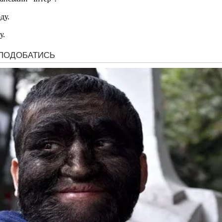
ду.
у.