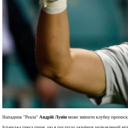
Нападник "Реала"
Андрій Лунін
може змінити клубну прописк
Іспанська преса пише, що в послугах українця зацікавлений міл