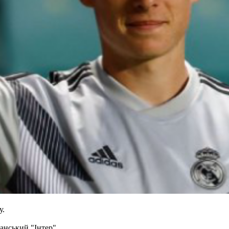
у.
анський "Інтер".