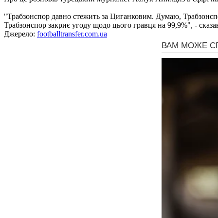
"Трабзонспор давно стежить за Циганковим. Думаю, Трабзонспо
Трабзонспор закриє угоду щодо цього гравця на 99,9%", - сказа
Джерело:
footballtransfer.com.ua