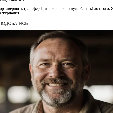
р завершить трансфер Циганкова; вони дуже близькі до цього. Я
в журналіст.