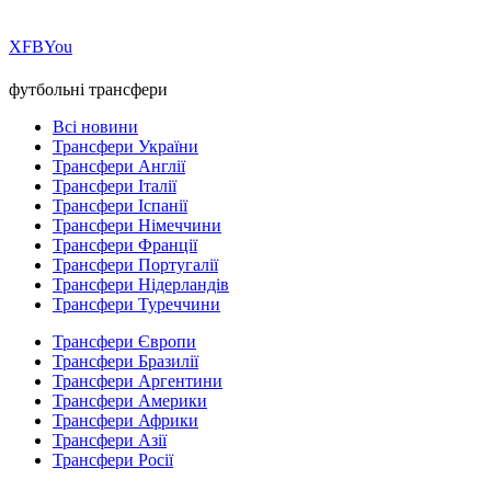
Х
FB
You
футбольні трансфери
Всі новини
Трансфери України
Трансфери Англії
Трансфери Італії
Трансфери Іспанії
Трансфери Німеччини
Трансфери Франції
Трансфери Португалії
Трансфери Нідерландів
Трансфери Туреччини
Трансфери Європи
Трансфери Бразилії
Трансфери Аргентини
Трансфери Америки
Трансфери Африки
Трансфери Азії
Трансфери Росії