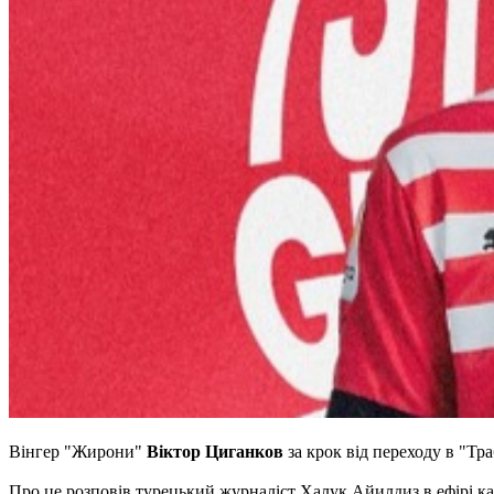
Вінгер "Жирони"
Віктор Циганков
за крок від переходу в "Тр
Про це розповів турецький журналіст Халук Айилдиз в ефірі ка