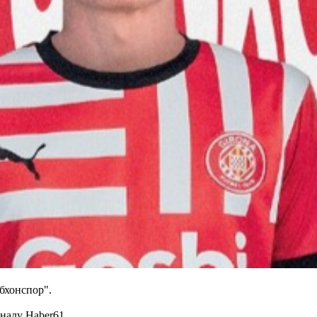
абхонспор".
налу Haber61.