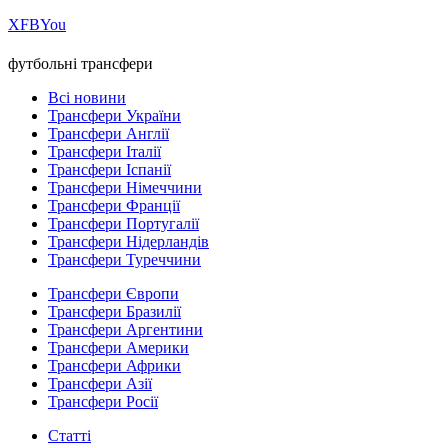
Х
FB
You
футбольні трансфери
Всі новини
Трансфери України
Трансфери Англії
Трансфери Італії
Трансфери Іспанії
Трансфери Німеччини
Трансфери Франції
Трансфери Португалії
Трансфери Нідерландів
Трансфери Туреччини
Трансфери Європи
Трансфери Бразилії
Трансфери Аргентини
Трансфери Америки
Трансфери Африки
Трансфери Азії
Трансфери Росії
Статті