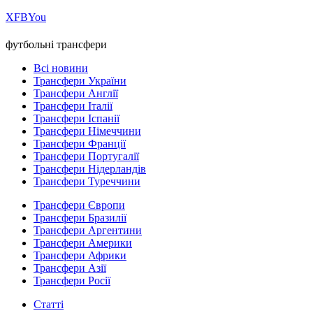
Х
FB
You
футбольні трансфери
Всі новини
Трансфери України
Трансфери Англії
Трансфери Італії
Трансфери Іспанії
Трансфери Німеччини
Трансфери Франції
Трансфери Португалії
Трансфери Нідерландів
Трансфери Туреччини
Трансфери Європи
Трансфери Бразилії
Трансфери Аргентини
Трансфери Америки
Трансфери Африки
Трансфери Азії
Трансфери Росії
Статті