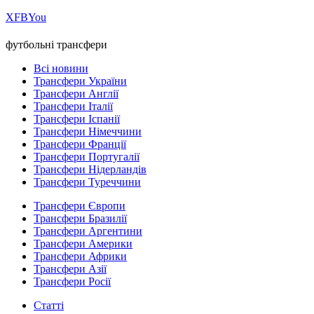
Х
FB
You
футбольні трансфери
Всі новини
Трансфери України
Трансфери Англії
Трансфери Італії
Трансфери Іспанії
Трансфери Німеччини
Трансфери Франції
Трансфери Португалії
Трансфери Нідерландів
Трансфери Туреччини
Трансфери Європи
Трансфери Бразилії
Трансфери Аргентини
Трансфери Америки
Трансфери Африки
Трансфери Азії
Трансфери Росії
Статті