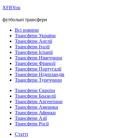
Х
FB
You
футбольні трансфери
Всі новини
Трансфери України
Трансфери Англії
Трансфери Італії
Трансфери Іспанії
Трансфери Німеччини
Трансфери Франції
Трансфери Португалії
Трансфери Нідерландів
Трансфери Туреччини
Трансфери Європи
Трансфери Бразилії
Трансфери Аргентини
Трансфери Америки
Трансфери Африки
Трансфери Азії
Трансфери Росії
Статті