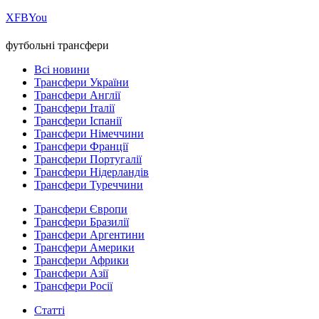
Х
FB
You
футбольні трансфери
Всі новини
Трансфери України
Трансфери Англії
Трансфери Італії
Трансфери Іспанії
Трансфери Німеччини
Трансфери Франції
Трансфери Португалії
Трансфери Нідерландів
Трансфери Туреччини
Трансфери Європи
Трансфери Бразилії
Трансфери Аргентини
Трансфери Америки
Трансфери Африки
Трансфери Азії
Трансфери Росії
Статті