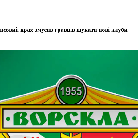
нсовий крах змусив гравців шукати нові клуби