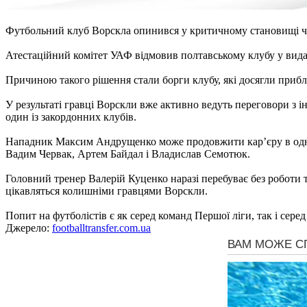
Футбольний клуб Ворскла опинився у критичному становищі чер
Атестаційний комітет УАФ відмовив полтавському клубу у видачі
Причиною такого рішення стали борги клубу, які досягли прибл
У результаті гравці Ворскли вже активно ведуть переговори з 
один із закордонних клубів.
Нападник Максим Андрущенко може продовжити кар’єру в одном
Вадим Червак, Артем Байдал і Владислав Семотюк.
Головний тренер Валерій Куценко наразі перебуває без роботи т
цікавляться колишніми гравцями Ворскли.
Попит на футболістів є як серед команд Першої ліги, так і сере
Джерело:
footballtransfer.com.ua