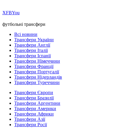
Х
FB
You
футбольні трансфери
Всі новини
Трансфери України
Трансфери Англії
Трансфери Італії
Трансфери Іспанії
Трансфери Німеччини
Трансфери Франції
Трансфери Португалії
Трансфери Нідерландів
Трансфери Туреччини
Трансфери Європи
Трансфери Бразилії
Трансфери Аргентини
Трансфери Америки
Трансфери Африки
Трансфери Азії
Трансфери Росії