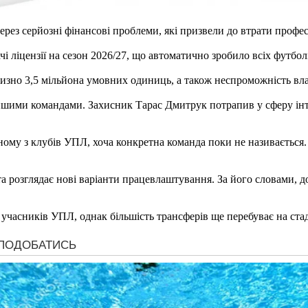
ез серйозні фінансові проблеми, які призвели до втрати профес
 ліцензії на сезон 2026/27, що автоматично зробило всіх футбол
изно 3,5 мільйона умовних одиниць, а також неспроможність вла
іншими командами. Захисник Тарас Дмитрук потрапив у сферу інте
у з клубів УПЛ, хоча конкретна команда поки не називається.
а розглядає нові варіанти працевлаштування. За його словами, д
д учасників УПЛ, однак більшість трансферів ще перебуває на стад