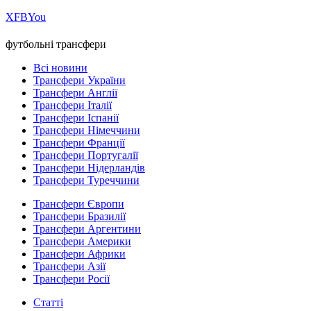
Х
FB
You
футбольні трансфери
Всі новини
Трансфери України
Трансфери Англії
Трансфери Італії
Трансфери Іспанії
Трансфери Німеччини
Трансфери Франції
Трансфери Португалії
Трансфери Нідерландів
Трансфери Туреччини
Трансфери Європи
Трансфери Бразилії
Трансфери Аргентини
Трансфери Америки
Трансфери Африки
Трансфери Азії
Трансфери Росії
Статті