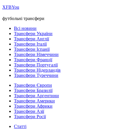
Х
FB
You
футбольні трансфери
Всі новини
Трансфери України
Трансфери Англії
Трансфери Італії
Трансфери Іспанії
Трансфери Німеччини
Трансфери Франції
Трансфери Португалії
Трансфери Нідерландів
Трансфери Туреччини
Трансфери Європи
Трансфери Бразилії
Трансфери Аргентини
Трансфери Америки
Трансфери Африки
Трансфери Азії
Трансфери Росії
Статті