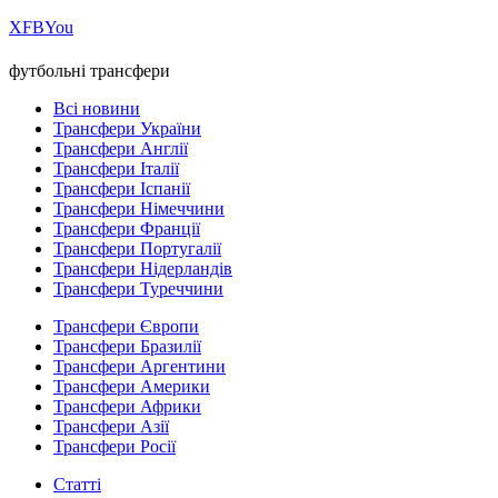
Х
FB
You
футбольні трансфери
Всі новини
Трансфери України
Трансфери Англії
Трансфери Італії
Трансфери Іспанії
Трансфери Німеччини
Трансфери Франції
Трансфери Португалії
Трансфери Нідерландів
Трансфери Туреччини
Трансфери Європи
Трансфери Бразилії
Трансфери Аргентини
Трансфери Америки
Трансфери Африки
Трансфери Азії
Трансфери Росії
Статті