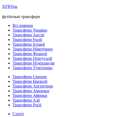
Х
FB
You
футбольні трансфери
Всі новини
Трансфери України
Трансфери Англії
Трансфери Італії
Трансфери Іспанії
Трансфери Німеччини
Трансфери Франції
Трансфери Португалії
Трансфери Нідерландів
Трансфери Туреччини
Трансфери Європи
Трансфери Бразилії
Трансфери Аргентини
Трансфери Америки
Трансфери Африки
Трансфери Азії
Трансфери Росії
Статті